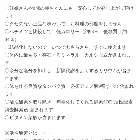
〇妊婦さんや0歳の赤ちゃんにも 安心してお召し上がり頂け
ます
〇クセのない上品な味わいで お料理の邪魔をしません
〇ハチミツと比較して 低カロリー（約93％）低糖質（約
84％）
〇結晶化しないので いつでもさらさら すぐに使えます
〇体内に最も多く存在するミネラル カルシウムが含まれま
す
〇余分な塩分を排出し 新陳代謝をよくするカリウムが含ま
れます
〇体を作る良質なタンパク質 必須アミノ酸9種すべて含まれ
ます
〇活性酸素を取り除き 無毒化してくれる酵素SOD(活性酸素
消去酵素)が含まれます
〇ビタミン葉酸が含まれます
※活性酸素とは・・・