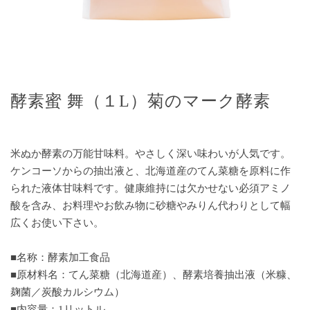
酵素蜜 舞（１L）菊のマーク酵素
米ぬか酵素の万能甘味料。やさしく深い味わいが人気です。
ケンコーソからの抽出液と、北海道産のてん菜糖を原料に作
られた液体甘味料です。健康維持には欠かせない必須アミノ
酸を含み、お料理やお飲み物に砂糖やみりん代わりとして幅
広くお使い下さい。
■名称：酵素加工食品
■原材料名：てん菜糖（北海道産）、酵素培養抽出液（米糠、
麹菌／炭酸カルシウム）
■内容量：1リットル