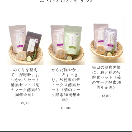
毎日の健康習慣
めぐりを整え
からだ軽やか、
に。粒と粉のW
て、深呼吸。お
こころすっき
酵素セット《菊
つかれリセット
り。W粉末のデ
のマーク酵素60
酵素セット《菊
トックス酵素セ
周年企画》
のマーク酵素60
ット《菊のマー
周年企画》
ク酵素60周年企
¥8,000
画》
¥9,300
¥8,100