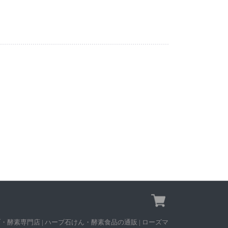
 ハーブ・酵素専門店 | ハーブ石けん・酵素食品の通販 | ローズマ