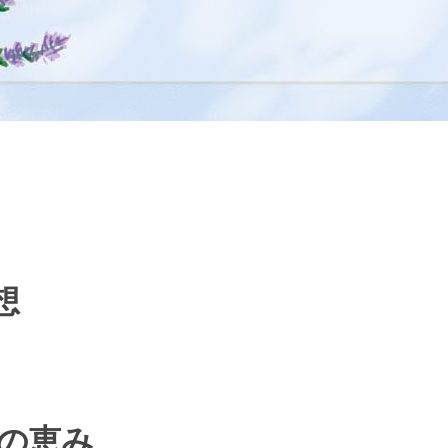
想
の恵み