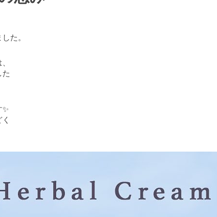
ました。
は、
した
す✨
どく