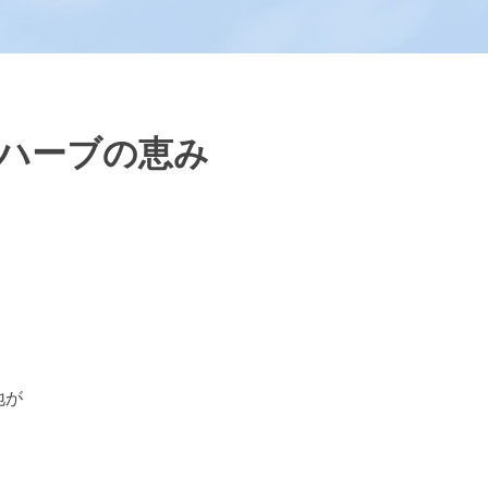
ハーブの恵み
地が
。