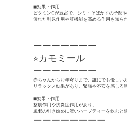
◼︎効果・作用
ビタミンCが豊富で、シミ・そばかすの予防
優れた利尿作用や肝機能を高める作用も知ら
ーーーーーーー
⭐︎カモミール
ーーーーーーー
赤ちゃんからお年寄りまで、誰にでも優しい
リラックス効果があり、緊張や不安を感じる
◼︎効果・作用
整肌作用や抗炎症作用があり、
風邪の引き始めに濃いハーブティーを飲むと
ーーーーーーーー